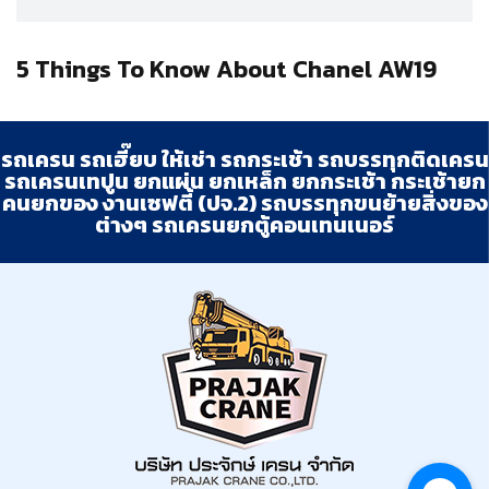
5 Things To Know About Chanel AW19
รถเครน รถเฮี๊ยบ ให้เช่า รถกระเช้า รถบรรทุกติดเครน
รถเครนเทปูน ยกแผ่น ยกเหล็ก ยกกระเช้า กระเช้ายก
คนยกของ งานเซฟตี้ (ปจ.2) รถบรรทุกขนย้ายสิ่งของ
ต่างๆ รถเครนยกตู้คอนเทนเนอร์