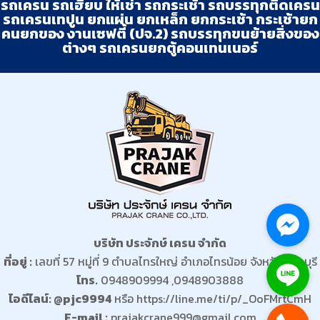
รถเครน รถเฮี๊ยบ ให้เช่า รถกระเช้า รถบรรทุกติดเครน
รถเครนเทปูน ยกแผ่น ยกเหล็ก ยกกระเช้า กระเช้ายก
คนยกของ งานเซฟตี้ (ปจ.2) รถบรรทุกขนย้ายสิ่งของ
ต่างๆ รถเครนยกตู้คอนเทนเนอร์
บริษัท ประจักษ์ เครน จำกัด
ที่อยู่ :
เลขที่ 57 หมู่ที่ 9 ตำบลไทรใหญ่ อำเภอไทรน้อย จังหวัดนนทบุรี
โทร.
0948909994 ,0948903888
ไอดีไลน์: @pjc9994
หรือ
https://line.me/ti/p/_OoFMrtCmH
E-mail :
prajakcrane999@gmail.com